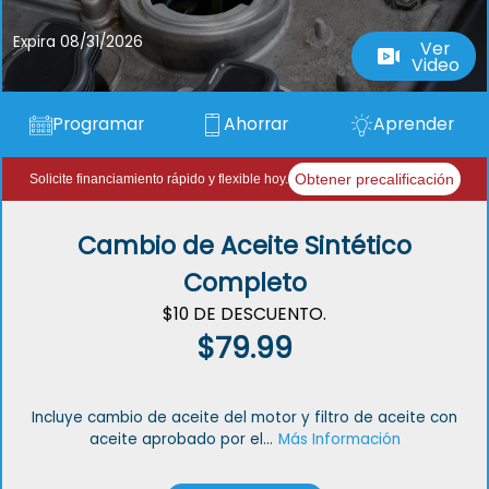
Expira 08/31/2026
Ver
Video
Programar
Ahorrar
Aprender
Obtener precalificación
Solicite financiamiento rápido y flexible hoy.
Cambio de Aceite Sintético
Completo
$10 DE DESCUENTO.
$79.99
Incluye cambio de aceite del motor y filtro de aceite con
aceite aprobado por el...
Más Información