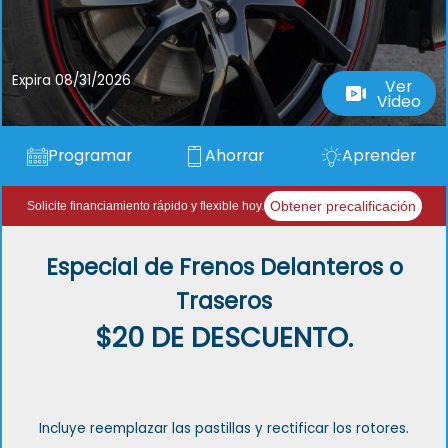
Expira 08/31/2026
Ver
Video
Programar
Ahorrar
Aprender
Obtener precalificación
Solicite financiamiento rápido y flexible hoy.
Especial de Frenos Delanteros o
Traseros
$20 DE DESCUENTO.
Incluye reemplazar las pastillas y rectificar los rotores.