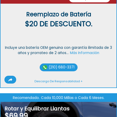
Reemplazo de Batería
$20 DE DESCUENTO.
Incluye una batería OEM genuina con garantía ilimitada de 3
años y prorrateo de 2 años...
Más Información
(210) 680-3371
Descargo De Responsabilidad +
Recomendado.
Cada 10,000 Millas o Cada 6 Meses.
Rotar y Equilibrar Llantas
$69.99.