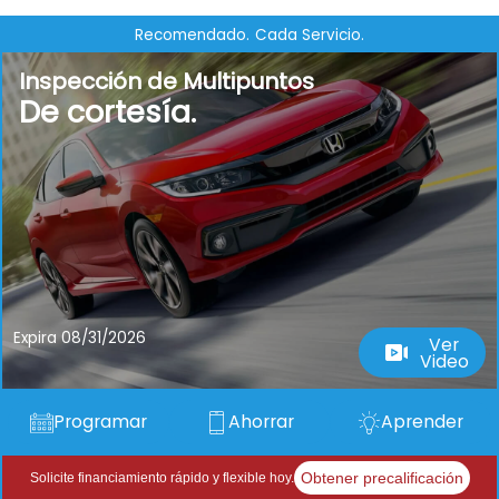
Recomendado.
Cada Servicio.
Inspección de Multipuntos
De cortesía.
Expira 08/31/2026
Ver
Video
Programar
Ahorrar
Aprender
Obtener precalificación
Solicite financiamiento rápido y flexible hoy.