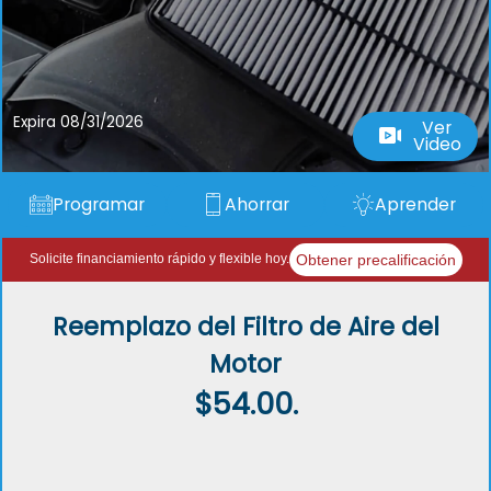
Expira 08/31/2026
Ver
Video
Programar
Ahorrar
Aprender
Obtener precalificación
Solicite financiamiento rápido y flexible hoy.
Reemplazo del Filtro de Aire del
Motor
$54.00.