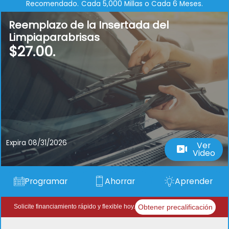
Recomendado.
Cada 5,000 Millas o Cada 6 Meses.
Reemplazo de la Insertada del
Limpiaparabrisas
$27.00.
Expira 08/31/2026
Ver
Video
Programar
Ahorrar
Aprender
Obtener precalificación
Solicite financiamiento rápido y flexible hoy.