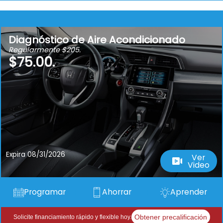
Diagnóstico de Aire Acondicionado
Regularmente $205.
$75.00.
Expira 08/31/2026
Ver
Video
Programar
Ahorrar
Aprender
Obtener precalificación
Solicite financiamiento rápido y flexible hoy.